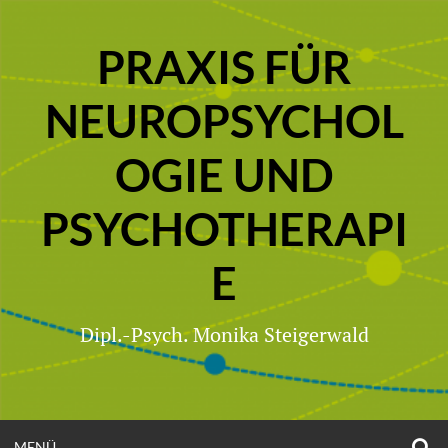
Zum
Inhalt
PRAXIS FÜR
springen
NEUROPSYCHOL
OGIE UND
PSYCHOTHERAPI
E
Dipl.-Psych. Monika Steigerwald
O
MENÜ
OPEN